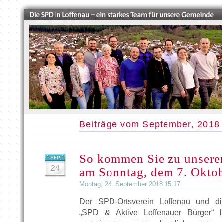
Beiträge vom September, 2018
So kommen Sie zu unsere
SEP.
24
am Sonntag, dem 7. Okto
Montag, 24. September 2018 15:17
Der SPD-Ortsverein Loffenau und die
„SPD & Aktive Loffenauer Bürger“ l