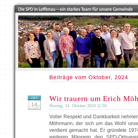
Beiträge vom Oktober, 2024
Wir trauern um Erich Mö
OKT.
14
Montag, 14. Oktober 2024 11:59
Voller Respekt und Dankbarkeit nehmen
Möhrmann, der sich um das Wohl unse
verdient gemacht hat. Er gründete 19
weiteren Männern den SPD-Ortsverei