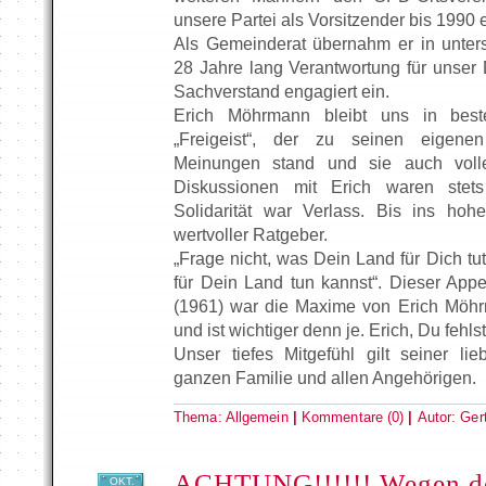
unsere Partei als Vorsitzender bis 1990 e
Als Gemeinderat übernahm er in unter
28 Jahre lang Verantwortung für unser 
Sachverstand engagiert ein.
Erich Möhrmann bleibt uns in best
„Freigeist“, der zu seinen eigen
Meinungen stand und sie auch voller
Diskussionen mit Erich waren stet
Solidarität war Verlass. Bis ins hoh
wertvoller Ratgeber.
„Frage nicht, was Dein Land für Dich tu
für Dein Land tun kannst“. Dieser App
(1961) war die Maxime von Erich Möhrm
und ist wichtiger denn je. Erich, Du fehlst
Unser tiefes Mitgefühl gilt seiner li
ganzen Familie und allen Angehörigen.
Thema:
Allgemein
|
Kommentare (0)
|
Autor:
Ger
ACHTUNG!!!!!! Wegen d
OKT.