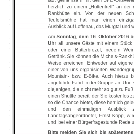
lädt gemeinsam mit dem SPD-Ortsverei
herzlich zu einem „Hüttentreff“ an der 
Rankhütte ein. Von der neuen Schu
Teufelsmühle hat man einen einziga
Ausblick auf Loffenau, das Murgtal und w
Am
Sonntag, dem 16. Oktober 2016 b
Uhr
all unsere Gäste mit einem Stück 
oder einer Butterbrezel, neuem We
Getränk. Sie können die Michels-Rankhüt
Weise erreichen. Entweder auf eigene
einer von uns organisierten Wandergr
Mountain- bzw. E-Bike. Auch hierzu b
angeführte Fahrt in der Gruppe an. Und sc
diejenigen, die nicht mehr so gut zu Fu
einen Shuttle bereit, der Sie kostenlos z
so die Chance bietet, diese herrlich ge
und den einmaligen Ausblick 
Landtagsabgeordneter, Ernst Kopp, wird
und bei einer Bürgerfragestunde Rede u
Bitte melden Sie sich bis spätesten