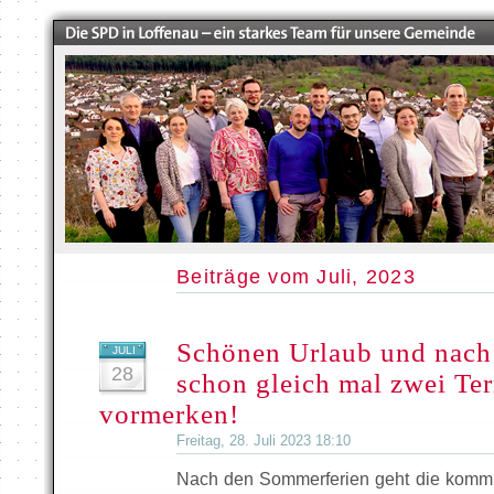
Beiträge vom Juli, 2023
Schönen Urlaub und nach
JULI
28
schon gleich mal zwei Te
vormerken!
Freitag, 28. Juli 2023 18:10
Nach den Sommerferien geht die kommun