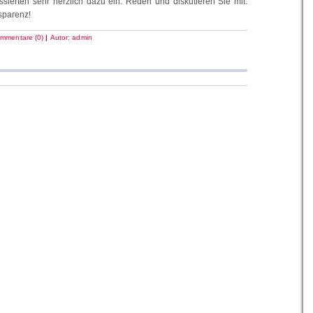
ressierten sehr herzlich dazu ein. Reden und diskutieren Sie mit.
sparenz!
mmentare (0)
|
Autor:
admin