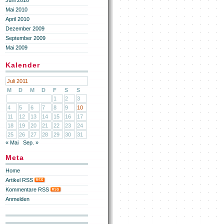
Juni 2010
Mai 2010
April 2010
Dezember 2009
September 2009
Mai 2009
Kalender
Juli 2011
M
D
M
D
F
S
S
1
2
3
4
5
6
7
8
9
10
11
12
13
14
15
16
17
18
19
20
21
22
23
24
25
26
27
28
29
30
31
« Mai
Sep. »
Meta
Home
Artikel RSS
Kommentare RSS
Anmelden