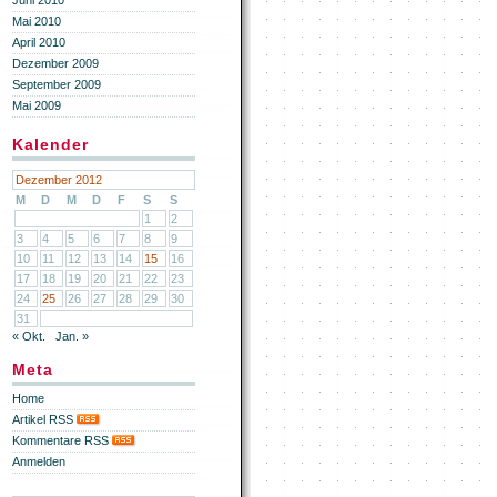
Juni 2010
Mai 2010
April 2010
Dezember 2009
September 2009
Mai 2009
Kalender
Dezember 2012
M
D
M
D
F
S
S
1
2
3
4
5
6
7
8
9
10
11
12
13
14
15
16
17
18
19
20
21
22
23
24
25
26
27
28
29
30
31
« Okt.
Jan. »
Meta
Home
Artikel RSS
Kommentare RSS
Anmelden