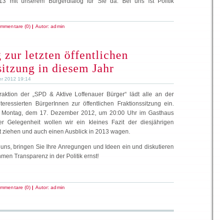
3 mit unserem Bürgerdialog für Sie da. Bei uns ist Politik
mmentare (0)
|
Autor:
admin
 zur letzten öffentlichen
sitzung in diesem Jahr
r 2012 19:14
raktion der „SPD & Aktive Loffenauer Bürger“ lädt alle an der
teressierten BürgerInnen zur öffentlichen Fraktionssitzung ein.
m Montag, dem 17. Dezember 2012, um 20:00 Uhr im Gasthaus
er Gelegenheit wollen wir ein kleines Fazit der diesjährigen
 ziehen und auch einen Ausblick in 2013 wagen.
 uns, bringen Sie Ihre Anregungen und Ideen ein und diskutieren
hmen Transparenz in der Politik ernst!
mmentare (0)
|
Autor:
admin