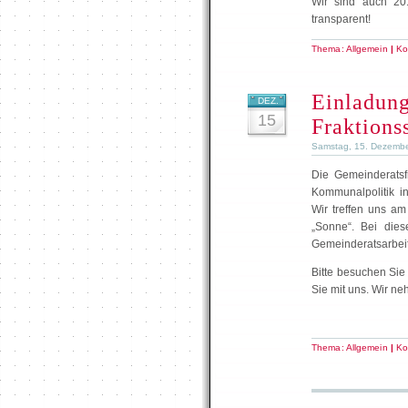
Wir sind auch 201
transparent!
Thema:
Allgemein
|
Ko
Einladung
DEZ.
15
Fraktions
Samstag, 15. Dezembe
Die Gemeinderatsf
Kommunalpolitik in
Wir treffen uns a
„Sonne“. Bei dies
Gemeinderatsarbeit
Bitte besuchen Sie
Sie mit uns. Wir ne
Thema:
Allgemein
|
Ko