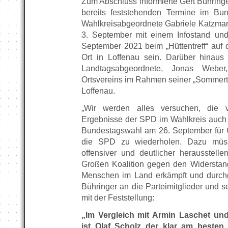
Zum Abschluss informierte Gert Bühringer
bereits feststehenden Termine im Bu
Wahlkreisabgeordnete Gabriele Katzmar
3. September mit einem Infostand un
September 2021 beim „Hüttentreff“ auf 
Ort in Loffenau sein. Darüber hinau
Landtagsabgeordnete, Jonas Webe
Ortsvereins im Rahmen seiner „Sommert
Loffenau.
„Wir werden alles versuchen, die v
Ergebnisse der SPD im Wahlkreis auch
Bundestagswahl am 26. September für 
die SPD zu wiederholen. Dazu müss
offensiver und deutlicher herausstel
Großen Koalition gegen den Widersta
Menschen im Land erkämpft und durchges
Bühringer an die Parteimitglieder und 
mit der Feststellung:
„Im Vergleich mit Armin Laschet u
ist Olaf Scholz der klar am besten 