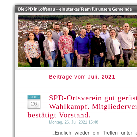
Beiträge vom Juli, 2021
SPD-Ortsverein gut gerüst
JULI
26
Wahlkampf. Mitgliederv
bestätigt Vorstand.
Montag, 26. Juli 2021 15:48
„
Endlich wieder ein Treffen unter