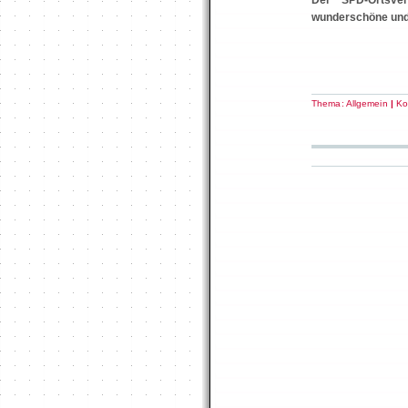
Der SPD-Ortsve
wunderschöne und
Thema:
Allgemein
|
Ko