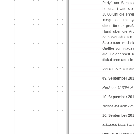
Party“ am Samst
Loffenau) wird si
18:00 Uhr die ehre
Integration“. Im F
einen für das gro
Hand über die Arb
Selbstverständlic
September wird si
Gießler vormittags
die Gelegenheit 
diskutieren und si
Merken Sie sich di
09. September 2017
Rockige „Ü-30%-Par
1
0. September 201
Treffen mit dem Arb
16. September 201
Infostand beim Lan