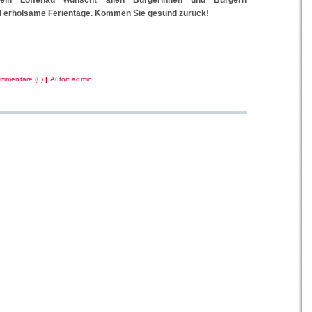
rein Loffenau wünscht allen Bürgerinnen und Bürgern
 erholsame Ferientage. Kommen Sie gesund zurück!
mmentare (0)
|
Autor:
admin