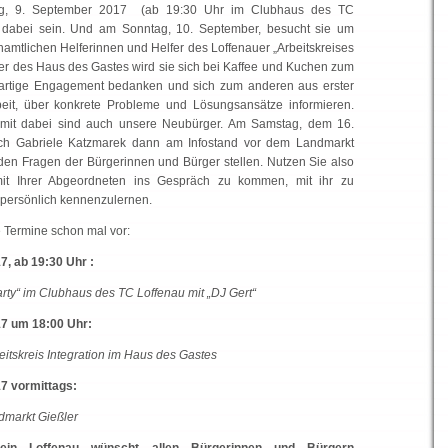
ag, 9. September 2017 (ab 19:30 Uhr im Clubhaus des TC
e dabei sein. Und am Sonntag, 10. September, besucht sie um
namtlichen Helferinnen und Helfer des Loffenauer „Arbeitskreises
oyer des Haus des Gastes wird sie sich bei Kaffee und Kuchen zum
ßartige Engagement bedanken und sich zum anderen aus erster
eit, über konkrete Probleme und Lösungsansätze informieren.
h mit dabei sind auch unsere Neubürger. Am Samstag, dem 16.
ch Gabriele Katzmarek dann am Infostand vor dem Landmarkt
 den Fragen der Bürgerinnen und Bürger stellen. Nutzen Sie also
mit Ihrer Abgeordneten ins Gespräch zu kommen, mit ihr zu
e persönlich kennenzulernen.
e Termine schon mal vor:
, ab 19:30 Uhr :
ty“ im Clubhaus des TC Loffenau mit „DJ Gert“
7 um 18:00 Uhr:
eitskreis Integration im Haus des Gastes
7 vormittags:
dmarkt Gießler