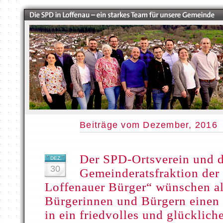
Beiträge vom Dezember, 2016
Der SPD-Ortsverein und d
DEZ.
30
Gemeinderatsfraktion de
Loffenauer Bürger“ wünschen a
Bürgerinnen und Bürgern einen
in ein friedvolles und glücklich