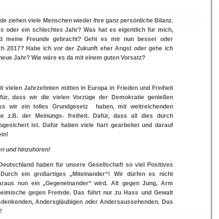
de ziehen viele Menschen wieder ihre ganz persönliche Bilanz.
s oder ein schlechtes Jahr? Was hat es eigentlich für mich,
nd meine Freunde gebracht? Geht es mir nun besser oder
ch 2017? Habe ich vor der Zukunft eher Angst oder gehe ich
 neue Jahr? Wie wäre es da mit einem guten Vorsatz?
it vielen Jahrzehnten mitten in Europa in Frieden und Freiheit
für, dass wir die vielen Vorzüge der Demokratie genießen
ass wir ein tolles Grundgesetz haben, mit weitreichenden
e z.B. der Meinungs- freiheit. Dafür, dass all dies durch
bgesichert ist. Dafür haben viele hart gearbeitet und darauf
ein!
n und hinzuhören!
eutschland haben für unsere Gesellschaft so viel Positives
 Durch ein großartiges „Miteinander“! Wir dürfen es nicht
araus nun ein „Gegeneinander“ wird. Alt gegen Jung, Arm
heimische gegen Fremde. Das führt nur zu Hass und Gewalt
denkenden, Andersgläubigen oder Andersaussehenden. Das
!