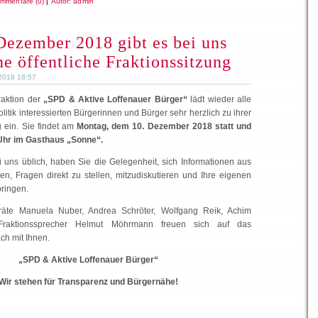
mmentare (0)
|
Autor:
admin
ezember 2018 gibt es bei uns
ne öffentliche Fraktionssitzung
2018 18:57
aktion der
„SPD & Aktive Loffenauer Bürger“
lädt wieder alle
tik interessierten Bürgerinnen und Bürger sehr herzlich zu ihrer
g ein. Sie findet am
Montag, dem 10. Dezember 2018 statt und
Uhr im Gasthaus „Sonne“.
i uns üblich, haben Sie die Gelegenheit, sich Informationen aus
en, Fragen direkt zu stellen, mitzudiskutieren und Ihre eigenen
ringen.
äte Manuela Nuber, Andrea Schröter, Wolfgang Reik, Achim
Fraktionssprecher Helmut Möhrmann freuen sich auf das
ch mit Ihnen.
„SPD & Aktive Loffenauer Bürger“
Wir stehen für Transparenz und Bürgernähe!