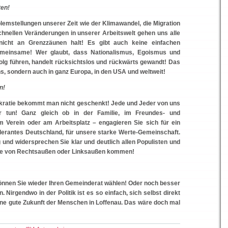
ten!
lemstellungen unserer Zeit wie der Klimawandel, die Migration
chnellen Veränderungen in unserer Arbeitswelt gehen uns alle
icht an Grenzzäunen halt! Es gibt auch keine einfachen
meinsame! Wer glaubt, dass Nationalismus, Egoismus und
folg führen, handelt rücksichtslos und rückwärts gewandt! Das
 uns, sondern auch in ganz Europa, in den USA und weltweit!
n!
kratie bekommt man nicht geschenkt! Jede und Jeder von uns
r tun! Ganz gleich ob in der Familie, im Freundes- und
m Verein oder am Arbeitsplatz – engagieren Sie sich für ein
olerantes Deutschland, für unsere starke Werte-Gemeinschaft.
 und widersprechen Sie klar und deutlich allen Populisten und
sie von Rechtsaußen oder Linksaußen kommen!
önnen Sie wieder Ihren Gemeinderat wählen! Oder noch besser
. Nirgendwo in der Politik ist es so einfach, sich selbst direkt
eine gute Zukunft der Menschen in Loffenau. Das wäre doch mal