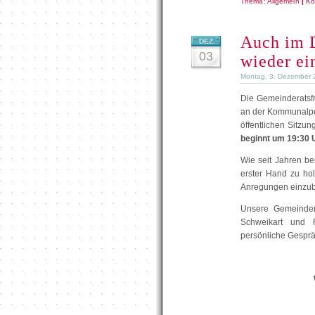
Thema:
Allgemein
|
Ko
Auch im D
DEZ.
03
wieder ei
Montag, 3. Dezember 
Die Gemeinderatsfr
an der Kommunalpoli
öffentlichen Sitzun
beginnt um 19:30 
Wie seit Jahren be
erster Hand zu hol
Anregungen einzub
Unsere Gemeinder
Schweikart und 
persönliche Gesprä