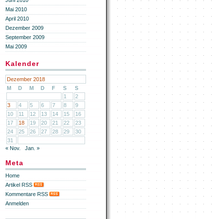
Juni 2010
Mai 2010
April 2010
Dezember 2009
September 2009
Mai 2009
Kalender
Dezember 2018
M
D
M
D
F
S
S
1
2
3
4
5
6
7
8
9
10
11
12
13
14
15
16
17
18
19
20
21
22
23
24
25
26
27
28
29
30
31
« Nov.
Jan. »
Meta
Home
Artikel RSS
Kommentare RSS
Anmelden