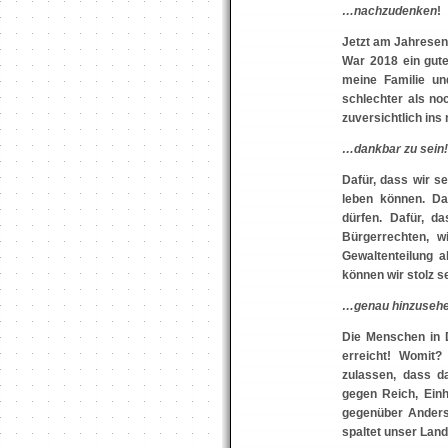
…nachzudenken
!
Jetzt am Jahresen
War 2018 ein gute
meine Familie u
schlechter als no
zuversichtlich ins
…dankbar zu sein!
Dafür, dass wir se
leben können. Da
dürfen. Dafür, d
Bürgerrechten, wi
Gewaltenteilung a
können wir stolz s
…genau hinzusehe
Die Menschen in D
erreicht! Womit?
zulassen, dass d
gegen Reich, Ein
gegenüber Anders
spaltet unser Land