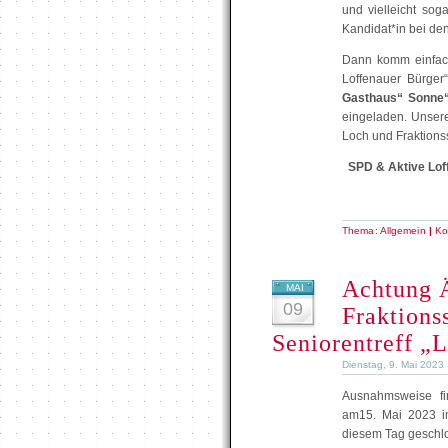
und vielleicht so
Kandidat*in bei d
Dann komm einfach
Loffenauer Bürger
Gasthaus“ Sonne“
eingeladen. Unser
Loch und Fraktions
SPD & Aktive Lof
Thema:
Allgemein
|
Ko
Achtung Ä
MAI
09
Fraktions
Seniorentreff „
Dienstag, 9. Mai 2023
Ausnahmsweise fin
am15. Mai 2023 im
diesem Tag geschlo