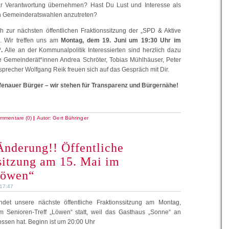
gar Verantwortung übernehmen? Hast Du Lust und Interesse als
en Gemeinderatswahlen anzutreten?
 zur nächsten öffentlichen Fraktionssitzung der „SPD & Aktive
“. Wir treffen uns am
Montag, dem 19. Juni um 19:30 Uhr im
.
Alle an der Kommunalpolitik Interessierten sind herzlich dazu
e Gemeinderät*innen Andrea Schröter, Tobias Mühlhäuser, Peter
sprecher Wolfgang Reik freuen sich auf das Gespräch mit Dir.
fenauer Bürger – wir stehen für Transparenz und Bürgernähe!
mmentare (0)
|
Autor:
Gert Bühringer
nderung!! Öffentliche
sitzung am 15. Mai im
Löwen“
 17:47
det unsere nächste öffentliche Fraktionssitzung am Montag,
 Senioren-Treff „Löwen“ statt, weil das Gasthaus „Sonne“ an
ssen hat. Beginn ist um 20:00 Uhr