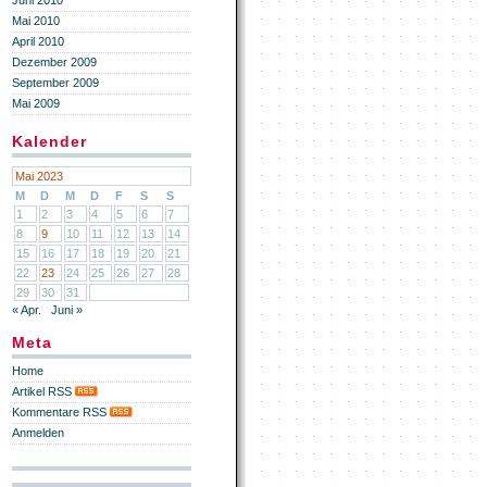
Juni 2010
Mai 2010
April 2010
Dezember 2009
September 2009
Mai 2009
Kalender
Mai 2023
M
D
M
D
F
S
S
1
2
3
4
5
6
7
8
9
10
11
12
13
14
15
16
17
18
19
20
21
22
23
24
25
26
27
28
29
30
31
« Apr.
Juni »
Meta
Home
Artikel RSS
Kommentare RSS
Anmelden