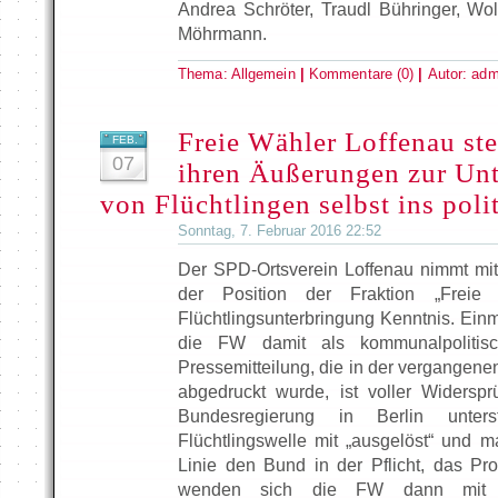
Andrea Schröter, Traudl Bühringer, W
Möhrmann.
Thema:
Allgemein
|
Kommentare (0)
|
Autor:
adm
Freie Wähler Loffenau ste
FEB.
07
ihren Äußerungen zur Un
von Flüchtlingen selbst ins poli
Sonntag, 7. Februar 2016 22:52
Der SPD-Ortsverein Loffenau nimmt mi
der Position der Fraktion „Frei
Flüchtlingsunterbringung Kenntnis. Ein
die FW damit als kommunalpolitisc
Pressemitteilung, die in der vergange
abgedruckt wurde, ist voller Widersp
Bundesregierung in Berlin unter
Flüchtlingswelle mit „ausgelöst“ und m
Linie den Bund in der Pflicht, das P
wenden sich die FW dann mit 