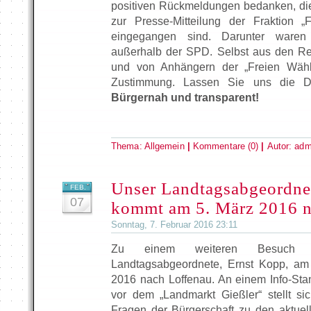
positiven Rückmeldungen bedanken, di
zur Presse-Mitteilung der Fraktion „
eingegangen sind. Darunter ware
außerhalb der SPD. Selbst aus den Re
und von Anhängern der „Freien Wähler
Zustimmung. Lassen Sie uns die Dis
Bürgernah und transparent!
Thema:
Allgemein
|
Kommentare (0)
|
Autor:
adm
Unser Landtagsabgeordne
FEB.
07
kommt am 5. März 2016 n
Sonntag, 7. Februar 2016 23:11
Zu einem weiteren Besuch
Landtagsabgeordnete, Ernst Kopp, am
2016 nach Loffenau. An einem Info-St
vor dem „Landmarkt Gießler“ stellt s
Fragen der Bürgerschaft zu den aktuel