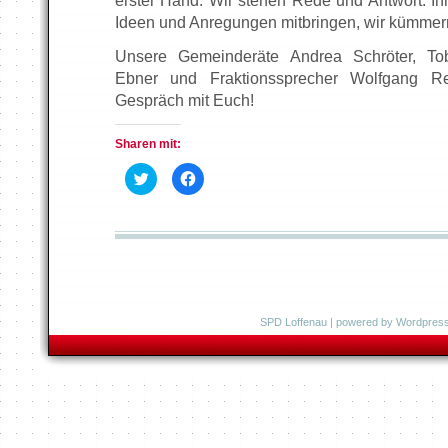
erster Hand. Wir stehen Rede und Antwort. Ih
Ideen und Anregungen mitbringen, wir kümmer
Unsere Gemeinderäte Andrea Schröter, To
Ebner und Fraktionssprecher Wolfgang Re
Gespräch mit Euch!
Sharen mit:
K
K
l
l
i
i
c
c
k
k
,
,
u
u
m
m
ü
a
b
u
e
f
r
F
T
a
SPD Loffenau
| powered by
Wordpres
w
c
i
e
t
b
t
o
e
o
r
k
z
z
u
u
t
t
e
e