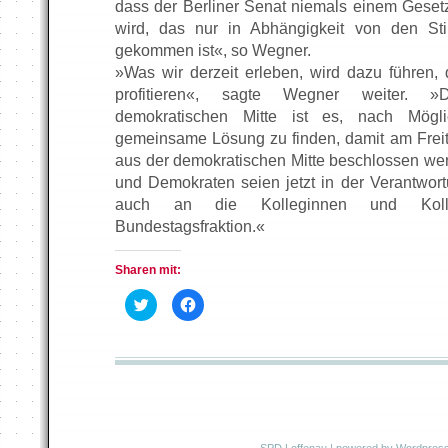
dass der Berliner Senat niemals einem Gese
wird, das nur in Abhängigkeit von den S
gekommen ist«, so Wegner.
»Was wir derzeit erleben, wird dazu führen,
profitieren«, sagte Wegner weiter. »
demokratischen Mitte ist es, nach Mögli
gemeinsame Lösung zu finden, damit am Frei
aus der demokratischen Mitte beschlossen we
und Demokraten seien jetzt in der Verantwort
auch an die Kolleginnen und Kol
Bundestagsfraktion.«
Sharen mit:
K
K
l
l
i
i
c
c
k
k
,
,
u
u
m
m
ü
a
b
u
e
f
r
F
T
a