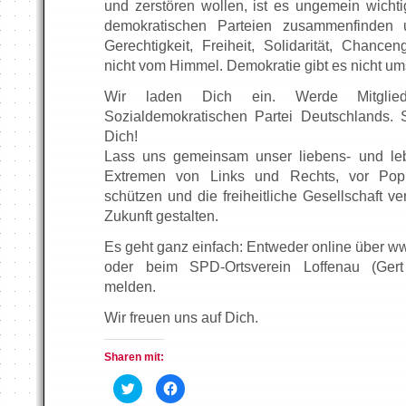
und zerstören wollen, ist es ungemein wicht
demokratischen Parteien zusammenfinden 
Gerechtigkeit, Freiheit, Solidarität, Chanceng
nicht vom Himmel. Demokratie gibt es nicht um
Wir laden Dich ein. Werde Mitgli
Sozialdemokratischen Partei Deutschlands. 
Dich!
Lass uns gemeinsam unser liebens- und le
Extremen von Links und Rechts, vor Popul
schützen und die freiheitliche Gesellschaft ve
Zukunft gestalten.
Es geht ganz einfach: Entweder online über w
oder beim SPD-Ortsverein Loffenau (Gert
melden.
Wir freuen uns auf Dich.
Sharen mit:
K
K
l
l