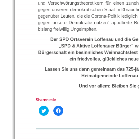
und Verschwörungstheoretikern für einen zuneh
gegen unseren demokratischen Staat mißbrauche
gegenüber Leuten, die die Corona-Politik lediglic
gegen unsere Demokratie nutzen“ appellierte Bü
bislang freiwillig Ungeimpften.
Der SPD Ortsverein Loffenau und die Ge
„SPD & Aktive Loffenauer Bürger“ w
Bürgerschaft ein besinnliches Weihnachtsfest
ein friedvolles, glückliches neu
Lassen Sie uns dann gemeinsam das 725-jä
Heimatgemeinde Loffenau f
Und vor allem: Bleiben Sie
Sharen mit:
K
K
l
l
i
i
c
c
k
k
,
,
u
u
m
m