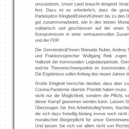
umzusetzen. Unser Land braucht dringend Veränd
fest. Dazu ist es erforderlich, dass die g
Parteispitze Klingbeil/Esken/Kühnert bis zu den 
gut zusammenarbeitet, wie in den letzten Monaten.
solidarisch und geschlossen auf der einen S
Kompromissen in einer vertrauensvollen Zusa
und der FDP.
Die Gemeinderät*innen Manuela Nuber, Andrea S
und Fraktionssprecher Wolfgang Reik zogen i
Halbzeit der kommunalen Legislaturperiode. G
welche Themenschwerpunkte im kommenden Jah
Die Ergebnisse sollen Anfang des neuen Jahres öff
Große Einigkeit herrschte darüber, dass aber z
Corona-Pandemie oberste Priorität haben muss. 
nicht nur die Möglichkeit, sondern die Pflicht, s
dieser Kampf gewonnen werden kann. Lassen Sie
Überzeugen Sie Ihre Arbeitskolleg*innen, Nachb
die sich dazu freiwillig bislang immer noch nicht
moralischen Bürgerpflicht für unser Gemeinwe
Und lassen Sie sich vor allem nicht von Rechts