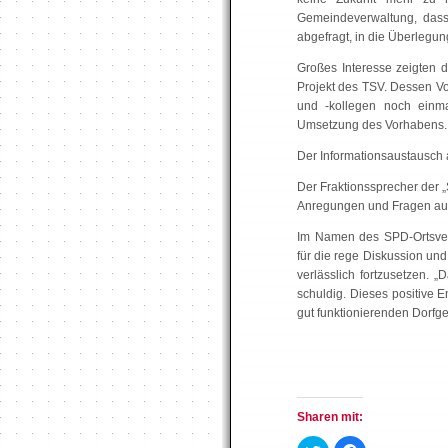
Gemeindeverwaltung, dass 
abgefragt, in die Überlegu
Großes Interesse zeigten d
Projekt des TSV. Dessen Vor
und -kollegen noch einma
Umsetzung des Vorhabens.
Der Informationsaustausch 
Der Fraktionssprecher der 
Anregungen und Fragen auf
Im Namen des SPD-Ortsverei
für die rege Diskussion u
verlässlich fortzusetzen. 
schuldig. Dieses positive 
gut funktionierenden Dorfge
Sharen mit: