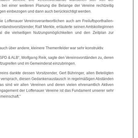
bei einer weiteren Planung die Belange der Vereine rechtzeitig
ngen einbezogen und dann auch berücksichtigt werden.
ie Loffenauer Vereinsverantwortlichen auch am Freiluftsporthallen-
standsvorsitzender, Ralf Merkle, erläuterte seinen Amtskolleginnen
l die vielseitigen Nutzungsmöglichkeiten und den Zeitplan zur
auch über andere, kleinere Themenfelder war sehr konstruktiv.
„SPD & ALB“, Wolfgang Reik, sagte den Vereinsvorständen zu, deren
zugreifen und im Gemeinderat einzubringen.
ns dankte dessen Vorsitzender, Gert Bühringer, allen Beteiligten
nd versprach, diesen Gedankenaustausch in regelmäßigen Abständen
„Das sind wir allen Vereinen und deren vielen ehrenamtlich Aktiven
Engagement der Loffenauer Vereine ist das Fundament unserer sehr
meinschaft.“