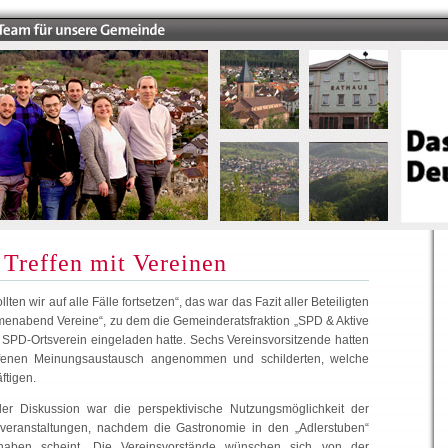
 Treffen mit Vereinen
ten wir auf alle Fälle fortsetzen“, das war das Fazit aller Beteiligten
enabend Vereine“, zu dem die Gemeinderatsfraktion „SPD & Aktive
 SPD-Ortsverein eingeladen hatte. Sechs Vereinsvorsitzende hatten
fenen Meinungsaustausch angenommen und schilderten, welche
ftigen.
r Diskussion war die perspektivische Nutzungsmöglichkeit der
sveranstaltungen, nachdem die Gastronomie in den „Adlerstuben“
haben scheint. Die Vereinsvorstände wünschen sich von der