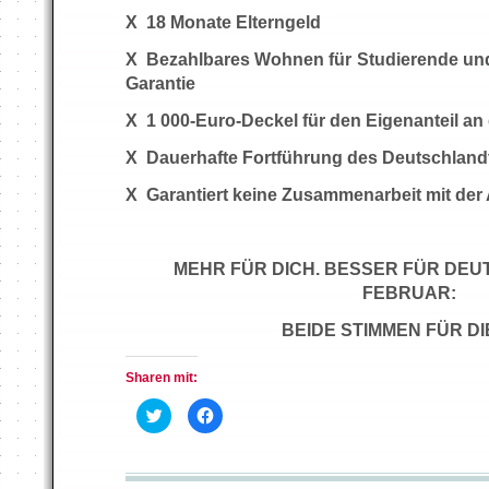
X
18 Monate Elterngeld
X
Bezahlbares Wohnen für Studierende un
Garantie
X
1 000-Euro-Deckel für den Eigenanteil an
X Dauerhafte Fortführung des Deutschland
X
Garantiert keine Zusammenarbeit mit der
MEHR FÜR DICH. BESSER FÜR DEUT
FEBRUAR:
BEIDE STIMMEN FÜR DI
Sharen mit:
K
K
l
l
i
i
c
c
k
k
,
,