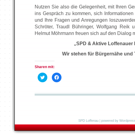
Nutzen Sie also die Gelegenheit, mit Ihren G
ins Gespräch zu kommen, sich Informationen
und Ihre Fragen und Anregungen loszuwerde
Schröter, Traudl Bühringer, Wolfgang Reik u
Helmut Möhrmann freuen sich auf den Dialog m
„SPD & Aktive Loffenauer
Wir stehen für Bürgernähe und 
Sharen mit:
K
K
l
l
i
i
c
c
k
k
,
,
u
u
m
m
ü
a
b
u
e
f
r
F
T
a
SPD Loffenau
| powered by
Wordpres
w
c
i
e
t
b
t
o